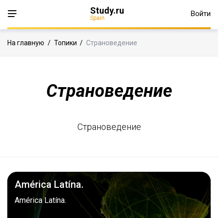
Study.ru
Войти
Spain
На главную
/
Топики
/
Страноведение
Страноведение
Страноведение
América Latína.
América Latína.