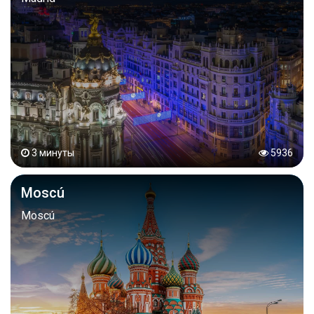
3 минуты
5936
Moscú
Moscú