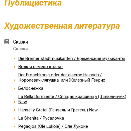
Публицистика
Художественная литература
Сказки
Сказки
Die Bremer stadtmusikanten / Бременские музыканты
Волк и семеро козлят
Der Froschkönig oder der eiserne Heinrich /
Королевич-лягушка, или Железный Генрих
Белоснежка
La Bella Durmiente / Спящая красавица (Шиповничек)
New
Hansel y Gretel (Гензель и Гретель) New
La Sirenita / Русалочка
Pegaojos (Ole Luköie) / Оле Лукойе