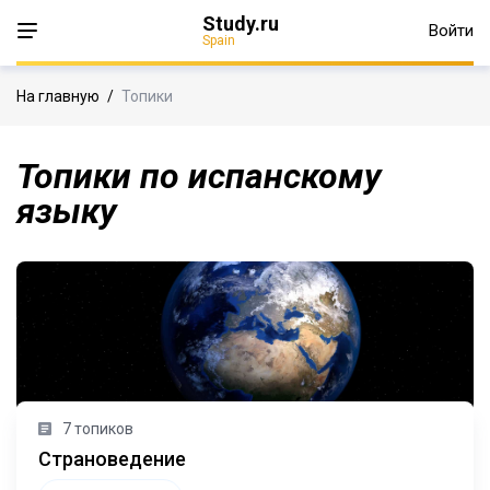
Study.ru
Войти
Spain
На главную
/
Топики
Топики по испанскому
языку
7 топиков
Страноведение