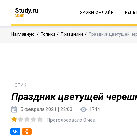
Study.ru
УРОКИ ОНЛАЙН
РЕПЕ
Spain
На главную
/
Топики
/
Праздники
/
Праздник цветущей че
Топик
Праздник цветущей череш
5 февраля 2021 | 22:03
1744
Проголосовало 0 чел.