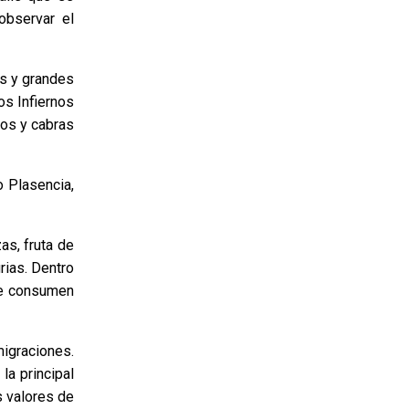
observar el
as y grandes
los Infiernos
tos y cabras
o Plasencia,
as, fruta de
rias. Dentro
se consumen
migraciones.
a principal
s valores de