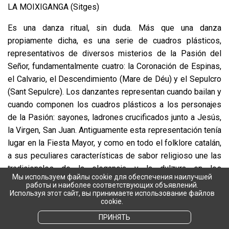
LA MOIXIGANGA (Sitges)
Es una danza ritual, sin duda. Más que una danza
propiamente dicha, es una serie de cuadros plásticos,
representativos de diversos misterios de la Pasión del
Señor, fundamentalmente cuatro: la Coronación de Espinas,
el Calvario, el Descendimiento (Mare de Déu) y el Sepulcro
(Sant Sepulcre). Los danzantes representan cuando bailan y
cuando componen los cuadros plásticos a los personajes
de la Pasión: sayones, ladrones crucificados junto a Jesús,
la Virgen, San Juan. Antiguamente esta representación tenía
lugar en la Fiesta Mayor, y como en todo el folklore catalán,
a sus peculiares características de sabor religioso une las
tradicionales de la elegancia y la dulzura en los
Мы используем файлы cookie для обеспечения наилучшей
movimientos. La indumentaria es muy singular, y en algunos
работы и наиболее соответствующих объявлений.
Используя этот сайт, вы принимаете использование файлов
cuadros y movimientos vuelven a aparecer la agilidad
cookie.
lindante con la acrobacia, que tanto se halla en el folklore
ПРИНЯТЬ
catalán.