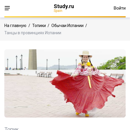
Study.ru
Войти
Spain
На главную
/
Топики
/
Обычаи Испании
/
Танцы в провинциях Испании
Топик