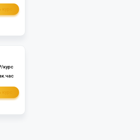
 курс
/курс
ак.час
 курс