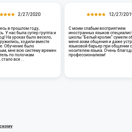
2/27/2020
12/27/201
есь в прошлом году,
С моим слабым восприятием
ь. У нас была супер группа и
иностранных языков специалис
од! На уроках было весело,
школы "Белый кролик" сумели о
ружились, ходили вместе
меня азам общения и даже уст
е. Обучение было
языковой барьер при общении с
ым, мне всю систему времен
носителем языка. Очень благод
тель по полочкам
профессионализм!
 стало все …
скому