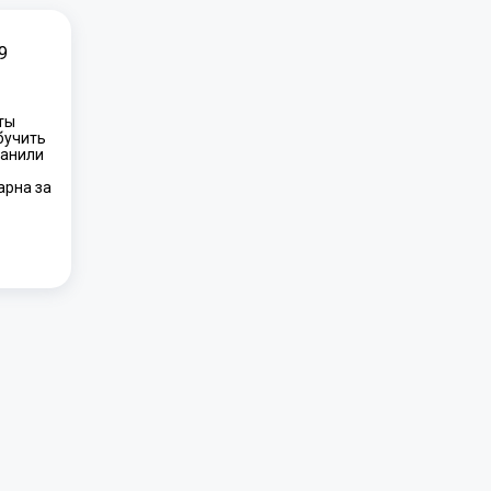
9
ты
бучить
ранили
арна за