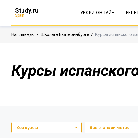
Study.ru
УРОКИ ОНЛАЙН
РЕПЕ
Spain
На главную
/
Школы в Екатеринбурге
/
Курсы испанского яз
Курсы испанского
Все курсы
Все станции метро