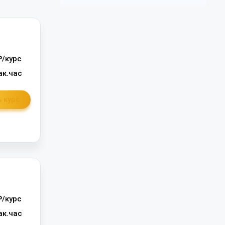
/курс
ак.час
 курс
/курс
ак.час