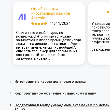
Онлайн-школа
иностранных языков
Anecole
11/11/2024
Училась зд
понравилос
супер преп
Офигенные онлайн-курсы по
мы все под
испанскому! Что тут круто: можно
гулять даж
заниматься в любое время, даже когда
эффективн
лежишь на диване или на пляже. Уроки
преподава
интерактивные, не скучно вообще! А
разложила,
еще есть тренажер для запоминания
слов, который позволяет быстро
запоминать новую …
Интенсивные курсы испанского языка
Корпоративное обучение испанскому языку
Подготовка к международным экзаменам по испан
языку