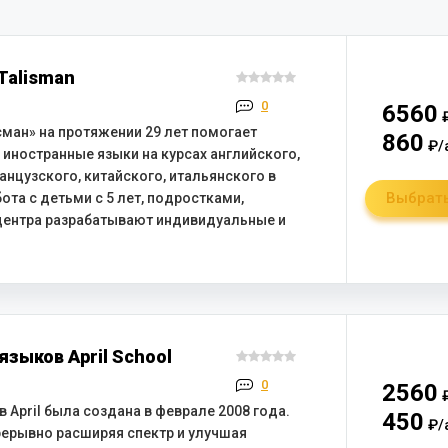
Talisman
0
6560
₽
ман» на протяжении 29 лет помогает
860
₽/
иностранные языки на курсах английского,
анцузского, китайского, итальянского в
Выбрать
ота с детьми с 5 лет, подростками,
центра разрабатывают индивидуальные и
зыков April School
0
2560
₽
April была создана в феврале 2008 года.
450
₽/
рерывно расширяя спектр и улучшая