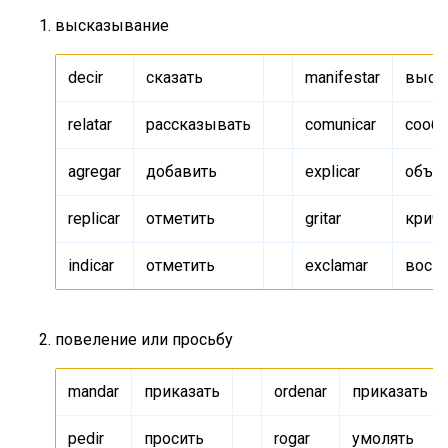
высказывание
decir
сказать
manifestar
выск
relatar
рассказывать
comunicar
сооб
agregar
добавить
explicar
объя
replicar
отметить
gritar
крича
indicar
отметить
exclamar
воск
повеление или просьбу
mandar
приказать
ordenar
приказать
pedir
просить
rogar
умолять