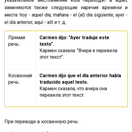
указательное местоимение este переходит в aquel;
заменяются также следующие наречия времени и
места: hoy - aquel día; mañana - el (al) día siguiente; ayer -
el día anterior; aquí - allí и т. д.:
Прямая
Carmen dijo: "Ayer traduje este
речь:
texto".
Кармен сказала: "Вчера я перевела
этот текст".
Косвенная
Carmen dijo que el día anterior había
речь:
traducido aquel texto.
Кармен сказала, что вчера она
перевела этот текст.
При переводе в косвенную речь: