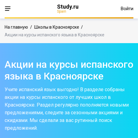
Study.ru
Войти
Spain
На главную
/
Школы в Красноярске
/
Акции на курсы испанского языка в Красноярске
Акции на курсы испанского
языка в Красноярске
Учите испанский язык выгодно! В разделе собраны
акции на курсы испанского от лучших школ в
Красноярске. Раздел регулярно пополняется новыми
предложениями, следите за сезонными акциями и
скидками. Мы сделали за вас рутинный поиск
предложений.